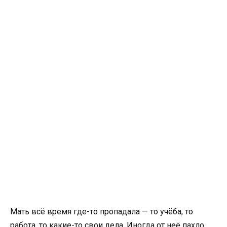
Мать всё время где-то пропадала — то учёба, то
работа, то какие-то свои дела. Иногда от неё пахло