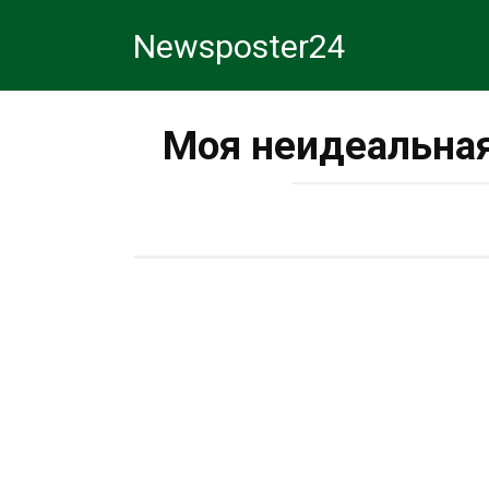
Перейти
Newsposter24
к
контенту
Моя неидеальная