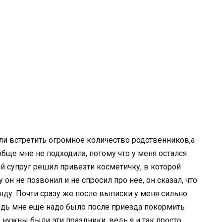
и встретить огромное количество родственников,а
бще мне не подходила, потому что у меня остался
 супруг решил привезти косметичку, в которой
 он не позвонил и не спросил про нее, он сказал, что
нду. Почти сразу же после выписки у меня сильно
 ведь мне еще надо было после приезда покормить
нужны были эти праздники, ведь я и так просто