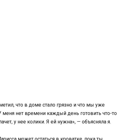
метил, что в доме стало грязно и что мы уже
У меня нет времени каждый день готовить что-то
ачет, у нее колики. Я ей нужна», — объясняла я.
Марисса может остаться в кроватке, пока ты