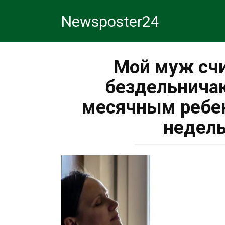
Перейти
Newsposter24
к
контенту
Мой муж счи
бездельничаю
месячным ребен
недель