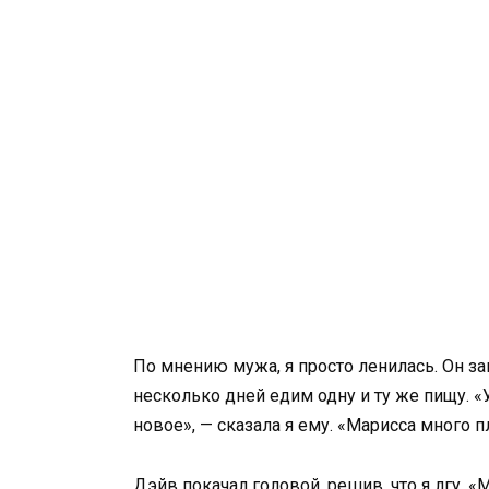
По мнению мужа, я просто ленилась. Он за
несколько дней едим одну и ту же пищу. «
новое», — сказала я ему. «Марисса много пл
Дэйв покачал головой, решив, что я лгу. «