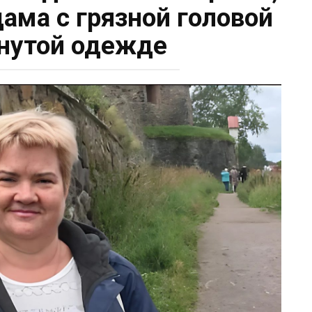
дама с грязной головой
янутой одежде