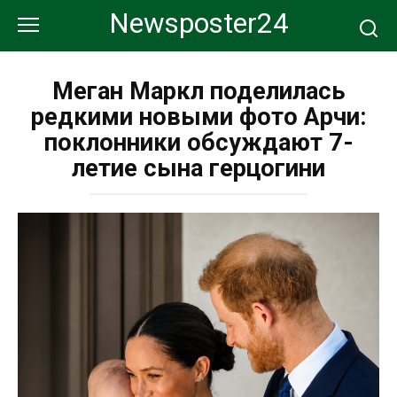
Перейти
Newsposter24
к
контенту
Меган Маркл поделилась
редкими новыми фото Арчи:
поклонники обсуждают 7-
летие сына герцогини