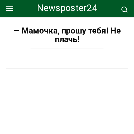
Перейти
Newsposter24
к
контенту
— Мамочка, прошу тебя! Не
плачь!