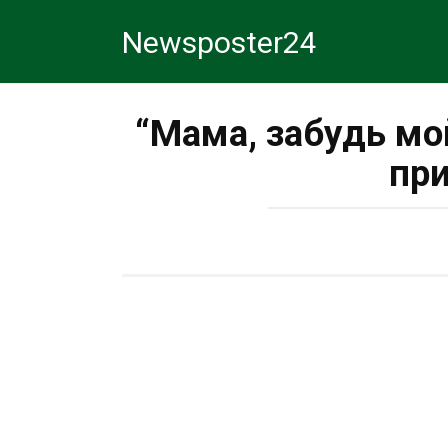
Перейти
Newsposter24
к
контенту
“Мама, забудь мо
при