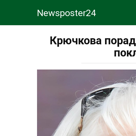
Перейти
Newsposter24
к
контенту
Крючкова порад
пок