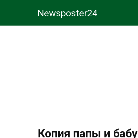
Перейти
Newsposter24
к
контенту
Копия папы и баб