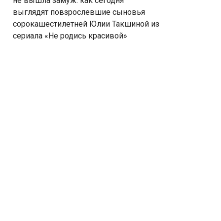
не вышла замуж: как сегодня
выглядят повзрослевшие сыновья
сорокашестилетней Юлии Такшиной из
сериала «Не родись красивой»