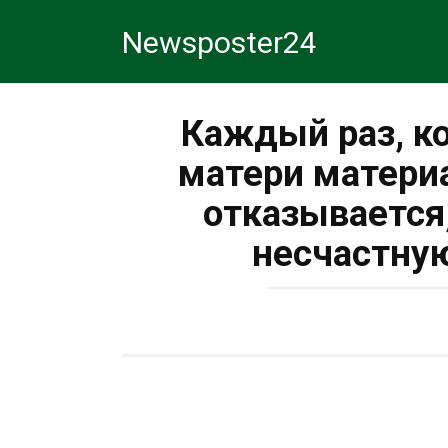
Перейти
Newsposter24
к
контенту
Каждый раз, к
матери матери
отказывается
несчастную