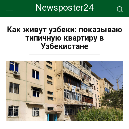
Перейти
Newsposter24
к
контенту
Как живут узбеки: показываю
типичную квартиру в
Узбекистане