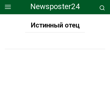
Перейти
Newsposter24
к
контенту
Истинный отец