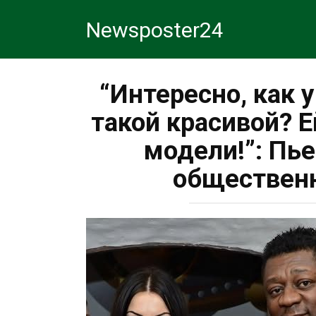
Перейти
Newsposter24
к
контенту
“Интересно, как 
такой красивой? 
модели!”: Пь
общественн