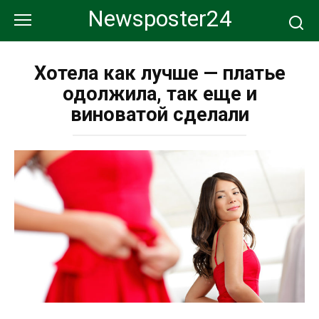
Перейти
Newsposter24
к
контенту
Хотела как лучше — платье
одолжила, так еще и
виноватой сделали