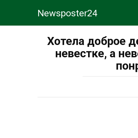
Перейти
Newsposter24
к
контенту
Хотела доброе д
невестке, а не
пон