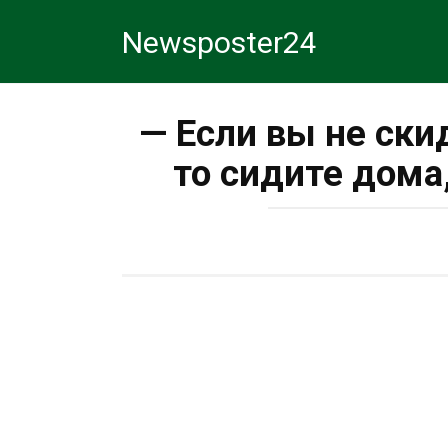
Перейти
Newsposter24
к
контенту
— Если вы не ски
то сидите дома