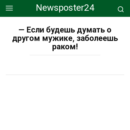
Перейти
Newsposter24
к
контенту
— Если будешь думать о
другом мужике, заболеешь
раком!