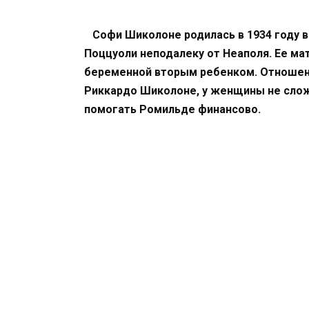
Софи Шиколоне родилась в 1934 году в
Поццуоли неподалеку от Неаполя. Ее мат
беременной вторым ребенком. Отноше
Риккардо Шиколоне, у женщины не слож
помогать Ромильде финансово.