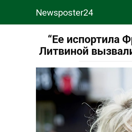
Перейти
Newsposter24
к
контенту
“Ее испортила 
Литвиной вызвали