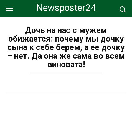
Перейти
Newsposter24
к
контенту
Дочь на нас с мужем
обижается: почему мы дочку
сына к себе берем, а ее дочку
– нет. Да она же сама во всем
виновата!