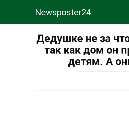
Перейти
Newsposter24
к
контенту
Дедушке не за чт
так как дом он п
детям. А о