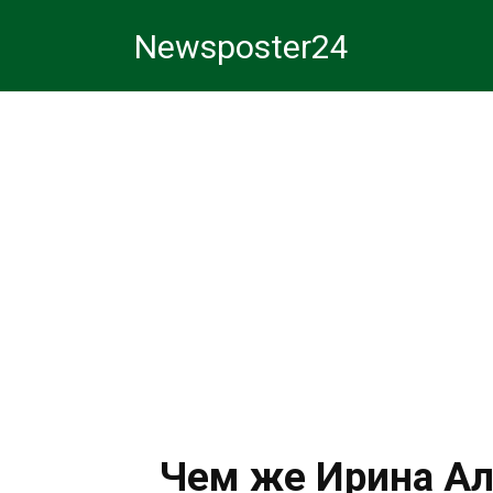
Перейти
Newsposter24
к
контенту
Чем же Ирина Ал