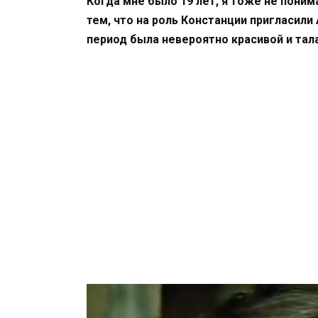
Когда мне было 19 лет, я тоже не пони
тем, что на роль Констанции пригласили 
период была невероятно красивой и тал