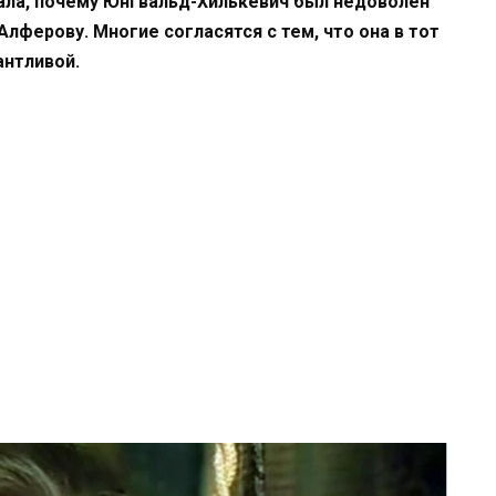
мала, почему Юнгвальд-Хилькевич был недоволен
Алферову. Многие согласятся с тем, что она в тот
антливой.