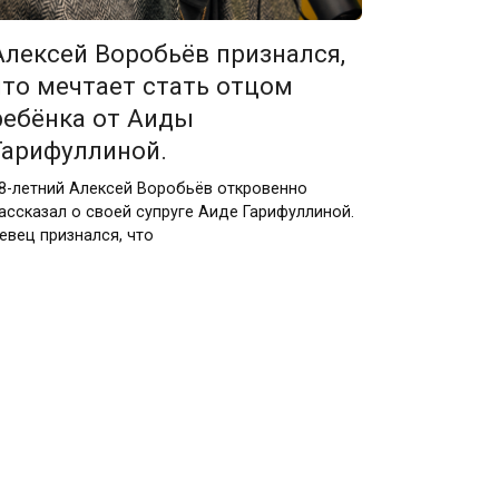
Алексей Воробьёв признался,
что мечтает стать отцом
ребёнка от Аиды
Гарифуллиной.
8-летний Алексей Воробьёв откровенно
ассказал о своей супруге Аиде Гарифуллиной.
евец признался, что