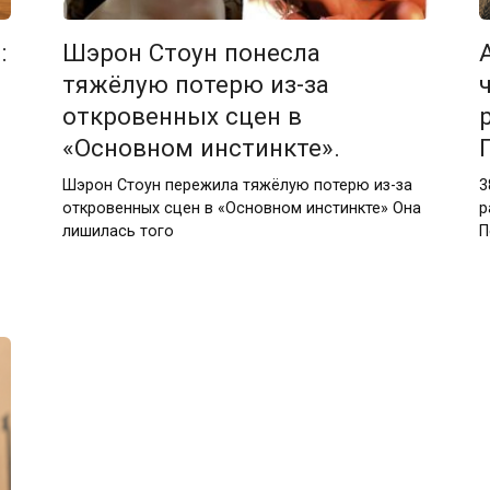
:
Шэрон Стоун понесла
тяжёлую потерю из-за
откровенных сцен в
«Основном инстинкте».
Шэрон Стоун пережила тяжёлую потерю из-за
3
откровенных сцен в «Основном инстинкте» Она
р
лишилась того
П