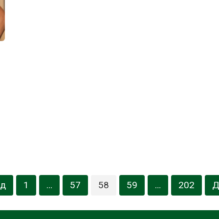
ад
1
…
57
58
59
…
202
Д