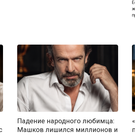
Е
ж
п
Падение народного любимца:
с
Машков лишился миллионов и