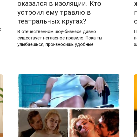
оказался в изоляции. Кто
устроил ему травлю в
театральных кругах?
о
В отечественном шоу-бизнесе давно
П
существует негласное правило. Пока ты
п
улыбаешься, произносишь удобные
з