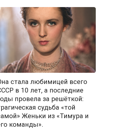
Она стала любимицей всего
СССР в 10 лет, а последние
годы провела за решёткой:
трагическая судьба «той
самой» Женьки из «Тимура и
его команды».