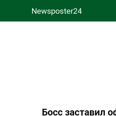
Перейти
Newsposter24
к
контенту
Босс заставил 