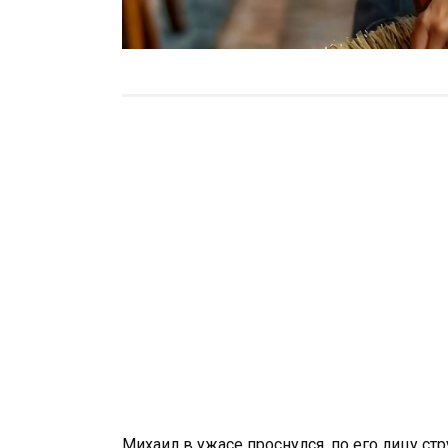
Михаил в ужасе проснулся, по его лицу стр