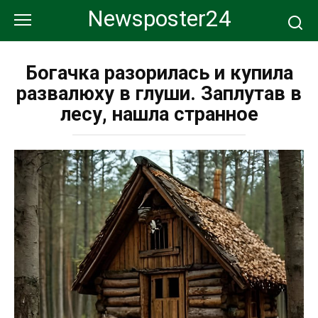
Перейти
Newsposter24
к
контенту
Богачка разорилась и купила
развалюху в глуши. Заплутав в
лесу, нашла странное