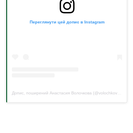
Переглянути цей допис в Instagram
Допис, поширений Анастасия Волочкова (@volochkova_art)