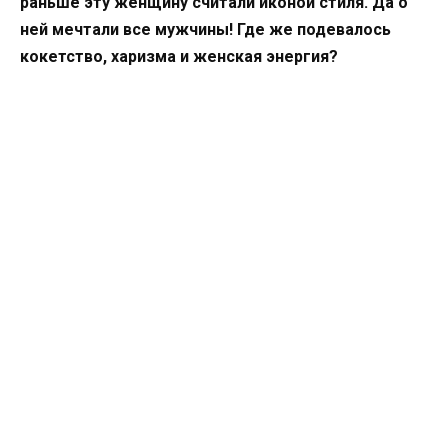
раньше эту женщину считали иконой стиля. Да о
ней мечтали все мужчины! Где же подевалось
кокетство, харизма и женская энергия?