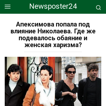
Перейти
Newsposter24
к
контенту
Апексимова попала под
влияние Николаева. Где же
подевалось обаяние и
женская харизма?