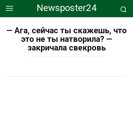
Перейти
Newsposter24
к
контенту
— Ага, сейчас ты скажешь, что
это не ты натворила? —
закричала свекровь