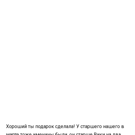
Хороший ты подарок сделала! У старшего нашего в
марте тоже именины были, он старше Вики на два