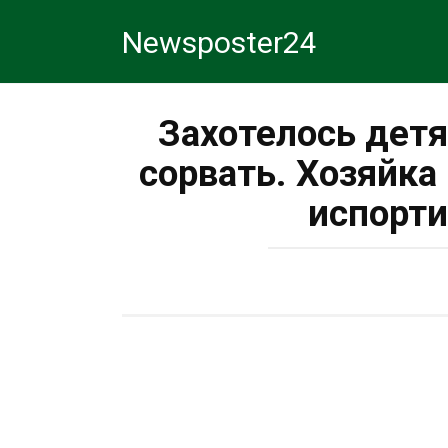
Перейти
Newsposter24
к
контенту
Захотелось дет
сорвать. Хозяйка
испорти