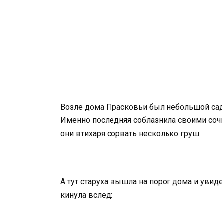
Возле дома Прасковьи был небольшой сад.
Именно последняя соблазнила своими соч
они втихаря сорвать несколько груш.
А тут старуха вышла на порог дома и увиде
кинула вслед: