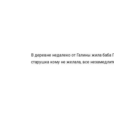
В деревне недалеко от Галины жила баба П
старушка кому не желала, все незамедлит