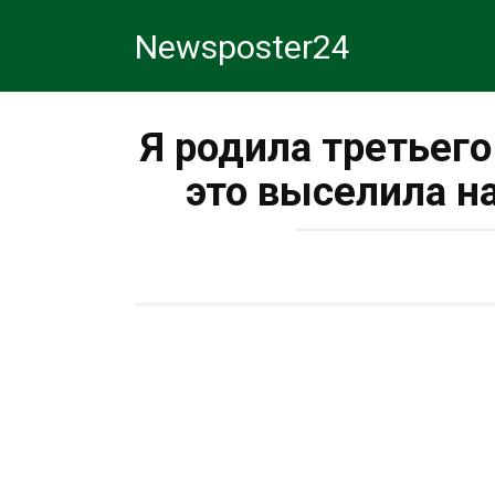
Перейти
Newsposter24
к
контенту
Я родила третьего
это выселила н