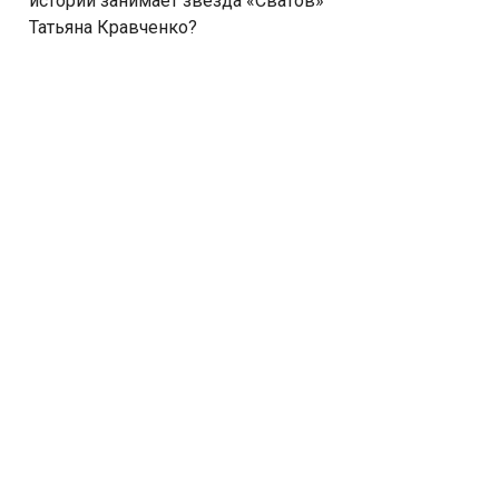
истории занимает звезда «Сватов»
Татьяна Кравченко?