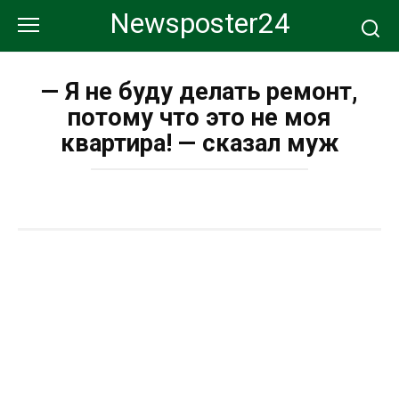
Перейти
Newsposter24
к
контенту
— Я не буду делать ремонт,
потому что это не моя
квартира! — сказал муж