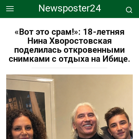
Перейти
Newsposter24
к
контенту
«Вот это срам!»: 18-летняя
Нина Хворостовская
поделилась откровенными
снимками с отдыха на Ибице.