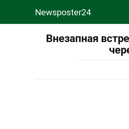
Перейти
Newsposter24
к
контенту
Внезапная встр
чер