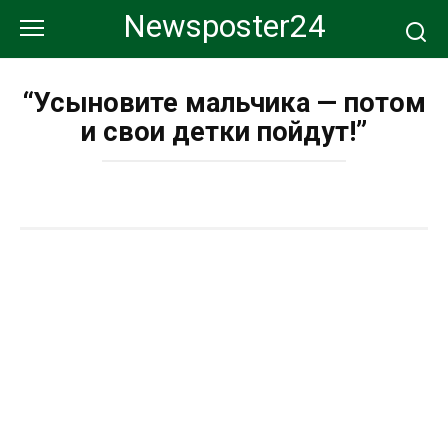
Перейти
Newsposter24
к
контенту
“Усыновите мальчика — потом
и свои детки пойдут!”