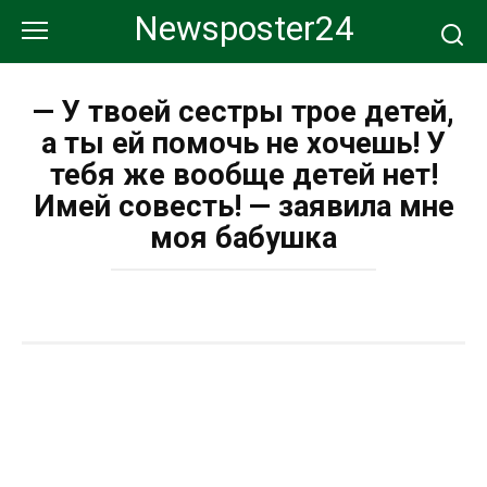
Перейти
Newsposter24
к
контенту
— У твоей сестры трое детей,
а ты ей помочь не хочешь! У
тебя же вообще детей нет!
Имей совесть! — заявила мне
моя бабушка