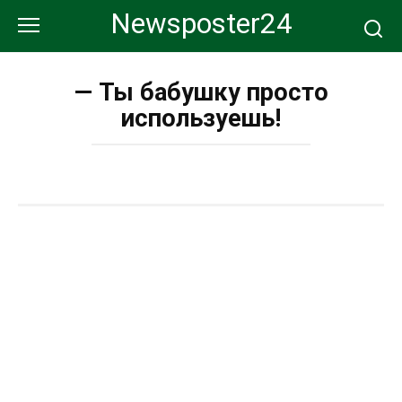
Перейти
Newsposter24
к
контенту
— Ты бабушку просто
используешь!