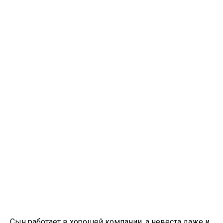
Сын работает в хорошей компании, а невеста даже и