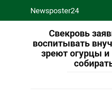
Перейти
Newsposter24
к
контенту
Свекровь заяв
воспитывать внуч
зреют огурцы и
собират