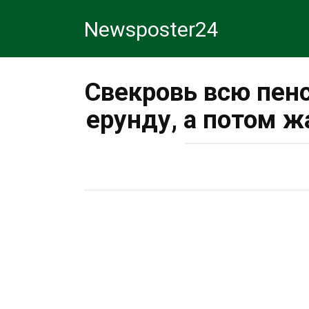
Перейти
Newsposter24
к
контенту
Свекровь всю пен
ерунду, а потом 