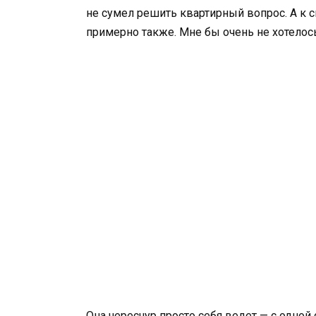
не сумел решить квартирный вопрос. А к с
примерно также. Мне бы очень не хотелось
Она чересчур просто себя ведет — с одной с