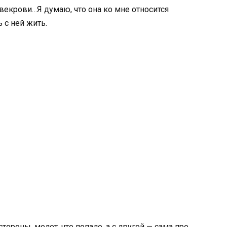
векрови…Я думаю, что она ко мне относится
 с ней жить.
тороны, мелет, что попало, а с другой — сама про