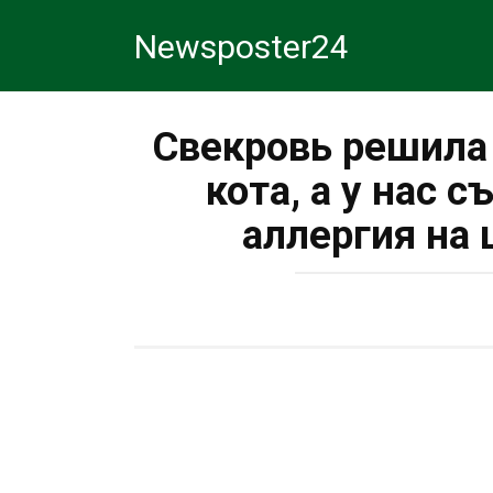
Перейти
Newsposter24
к
контенту
Свекровь решила
кота, а у нас 
аллергия на