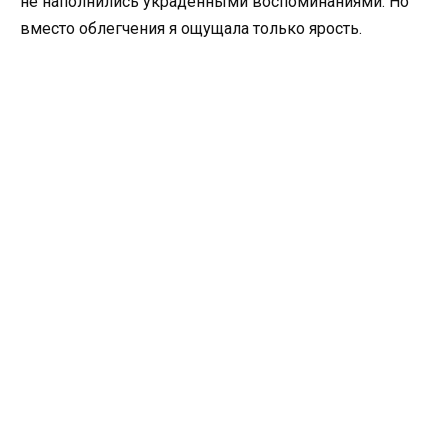
не наполнились украденными воспоминаниями. Но
вместо облегчения я ощущала только ярость.