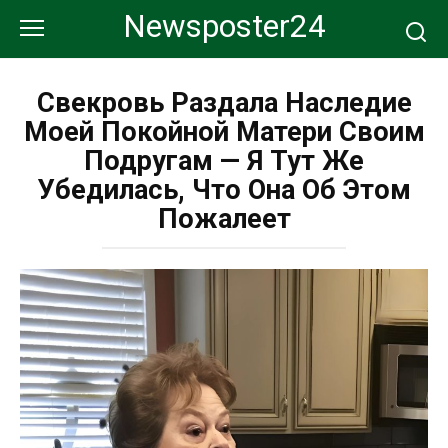
Перейти
Newsposter24
к
контенту
Свекровь Раздала Наследие
Моей Покойной Матери Своим
Подругам — Я Тут Же
Убедилась, Что Она Об Этом
Пожалеет