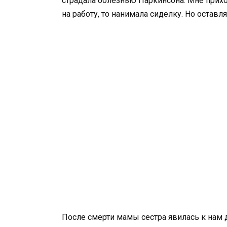
страдала болезнью Паркинсона. Мне прихо
на работу, то нанимала сиделку. Но оставл
После смерти мамы сестра явилась к нам д