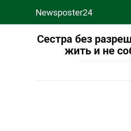
Перейти
Newsposter24
к
контенту
Сестра без разре
жить и не с