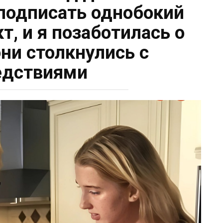
 подписать однобокий
т, и я позаботилась о
они столкнулись с
едствиями