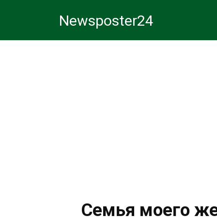
Перейти
Newsposter24
к
контенту
Семья моего же