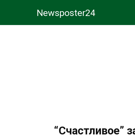
Перейти
Newsposter24
к
контенту
“Счастливое” 