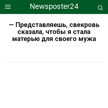
Перейти
Newsposter24
к
контенту
— Представляешь, свекровь
сказала, чтобы я стала
матерью для своего мужа