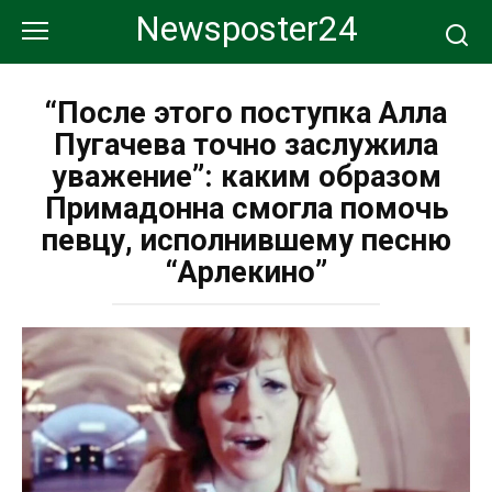
Перейти
Newsposter24
к
контенту
“После этого поступка Алла
Пугачева точно заслужила
уважение”: каким образом
Примадонна смогла помочь
певцу, исполнившему песню
“Арлекино”