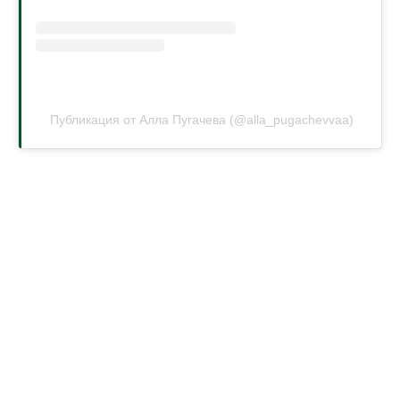
Публикация от Алла Пугачева (@alla_pugachevvaa)