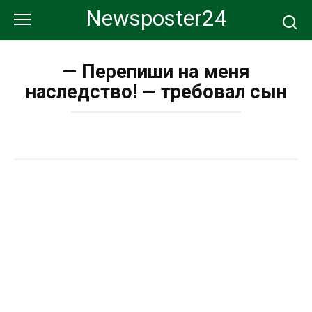
Перейти
Newsposter24
к
контенту
— Перепиши на меня
наследство! — требовал сын