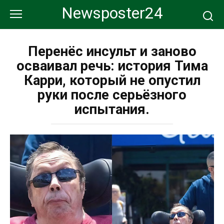
Перейти
Newsposter24
к
контенту
Перенёс инсульт и заново
осваивал речь: история Тима
Карри, который не опустил
руки после серьёзного
испытания.