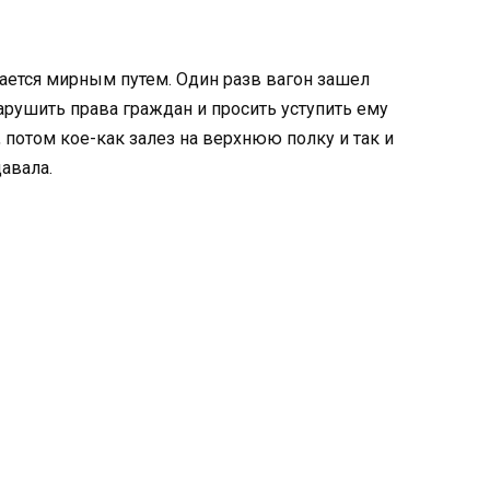
ается мирным путем. Один разв вагон зашел
арушить права граждан и просить уступить ему
, потом кое-как залез на верхнюю полку и так и
давала.