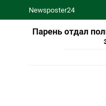
Перейти
Newsposter24
к
контенту
Парень отдал пол